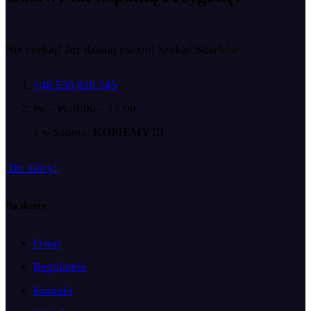
Nie czekaj! Już dzisiaj zacznij Szukać Skarbów
+48 530 020 345
Pn – Pt: 9:00 – 17:00
a w Sobote:
KOPIEMY !!!
D
o
G
ó
r
y
!
Na skróty
O nas
Regulamin
Kontakt