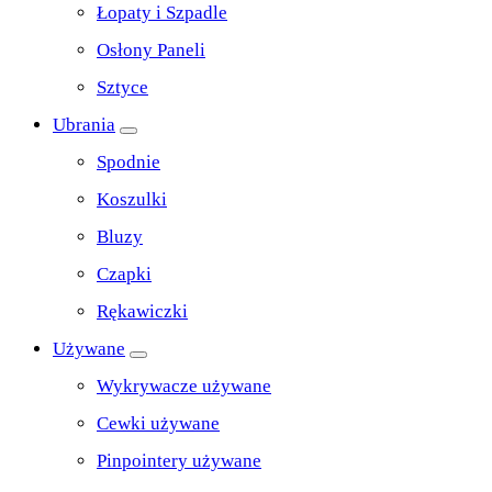
Łopaty i Szpadle
Osłony Paneli
Sztyce
Ubrania
Spodnie
Koszulki
Bluzy
Czapki
Rękawiczki
Używane
Wykrywacze używane
Cewki używane
Pinpointery używane