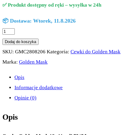
✅ Produkt dostępny od ręki – wysyłka w 24h
📦 Dostawa: Wtorek, 11.8.2026
ilość
Golden
Dodaj do koszyka
Mask
SKU:
GMC2808206
Kategoria:
Cewki do Golden Mask
Cewka
Marka:
Golden Mask
13x11
Opis
Cali
Informacje dodatkowe
PWM
Opinie (0)
Opis