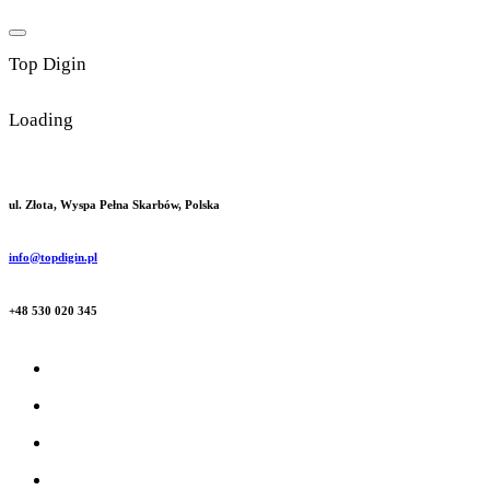
Skip
to
T
o
p
D
i
g
i
n
content
Loading
ul. Złota, Wyspa Pełna Skarbów, Polska
info@topdigin.pl
+48 530 020 345