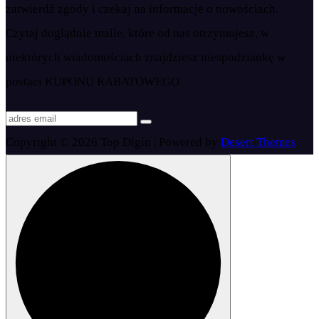
zatwierdź zgody i czekaj na informacje o nowościach.
Czytaj doglądnie maile, które od nas otrzymujesz, w
niektórych wiadomościach znajdziesz niespodziankę w
postaci KUPONU RABATOWEGO
Copyright © 2026 Top Digin | Powered by
Desert Themes