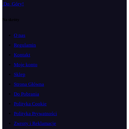
D
o
G
ó
r
y
!
Na skróty
O nas
Regulamin
Kontakt
Moje konto
Sklep
Strona Główna
Do Pobrania
Polityka Cookie
Polityka Prywatności
Zwroty i Reklamacje