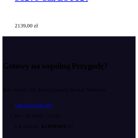
2139,00
zł
Gotowy na wspólną
Przygodę?
Nie czekaj! Już dzisiaj zacznij Szukać Skarbów
+48 530 020 345
Pn – Pt: 9:00 – 17:00
a w Sobote:
KOPIEMY !!!