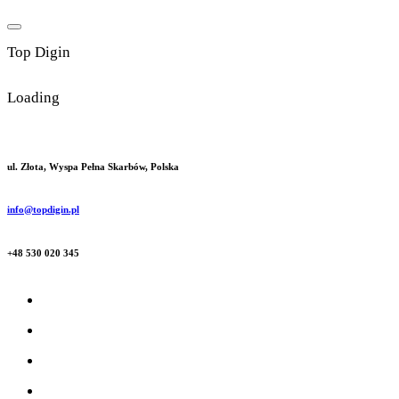
Skip
to
T
o
p
D
i
g
i
n
content
Loading
ul. Złota, Wyspa Pełna Skarbów, Polska
info@topdigin.pl
+48 530 020 345