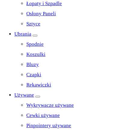
Łopaty i Szpadle
Osłony Paneli
Sztyce
Ubrania
Spodnie
Koszulki
Bluzy
Czapki
Rękawiczki
Używane
Wykrywacze używane
Cewki używane
Pinpointery używane