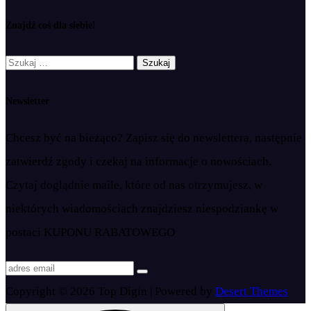
Znajdź coś dla siebie!
Szukaj:
Newsletter
Chcesz być na bieżąco? Zapisz się do newslettera, następnie
zatwierdź zgody i czekaj na informacje o nowościach.
Czytaj doglądnie maile, które od nas otrzymujesz, w
niektórych wiadomościach znajdziesz niespodziankę w
postaci KUPONU RABATOWEGO
Copyright © 2026 Top Digin | Powered by
Desert Themes