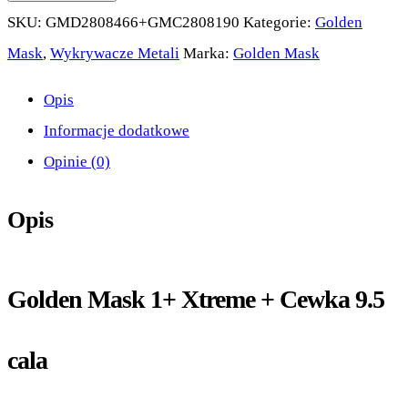
Golden
SKU:
GMD2808466+GMC2808190
Kategorie:
Golden
Mask
Mask
,
Wykrywacze Metali
Marka:
Golden Mask
1+Xtreme
Opis
+
Informacje dodatkowe
Cewka
Opinie (0)
9.5
cali
Opis
Golden Mask 1+ Xtreme + Cewka 9.5
cala