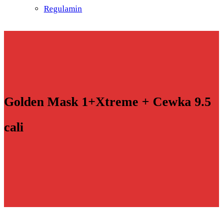
Regulamin
Golden Mask 1+Xtreme + Cewka 9.5
cali