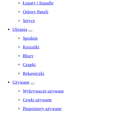
Łopaty i Szpadle
Osłony Paneli
Sztyce
Ubrania
Spodnie
Koszulki
Bluzy
Czapki
Rękawiczki
Używane
Wykrywacze używane
Cewki używane
Pinpointery używane