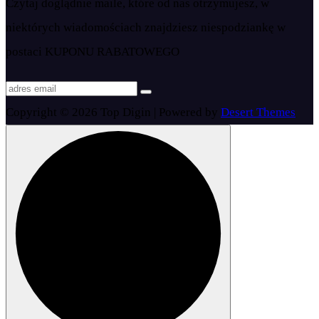
Czytaj doglądnie maile, które od nas otrzymujesz, w
niektórych wiadomościach znajdziesz niespodziankę w
postaci KUPONU RABATOWEGO
Copyright © 2026 Top Digin | Powered by
Desert Themes