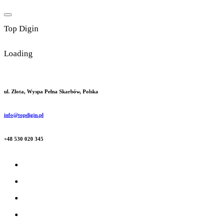
Skip
to
T
o
p
D
i
g
i
n
content
Loading
ul. Złota, Wyspa Pełna Skarbów, Polska
info@topdigin.pl
+48 530 020 345