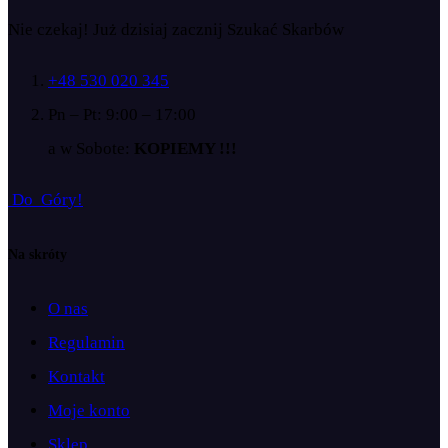
Nie czekaj! Już dzisiaj zacznij Szukać Skarbów
+48 530 020 345
Pn – Pt: 9:00 – 17:00
a w Sobote:
KOPIEMY !!!
D
o
G
ó
r
y
!
Na skróty
O nas
Regulamin
Kontakt
Moje konto
Sklep