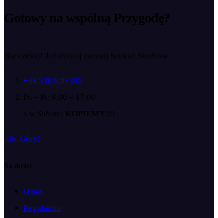
Gotowy na wspólną
Przygodę?
Nie czekaj! Już dzisiaj zacznij Szukać Skarbów
+48 530 020 345
Pn – Pt: 9:00 – 17:00
a w Sobote:
KOPIEMY !!!
D
o
G
ó
r
y
!
Na skróty
O nas
Regulamin