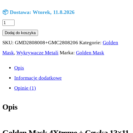
📦 Dostawa: Wtorek, 11.8.2026
ilość
Golden
Dodaj do koszyka
Mask
SKU:
GMD2808008+GMC2808206
Kategorie:
Golden
4Xtreme
Mask
,
Wykrywacze Metali
Marka:
Golden Mask
+
Opis
Cewka
Informacje dodatkowe
13x11
Opinie (1)
Cali
Opis
Golden Mask 4Xtreme + Cewka 13×11