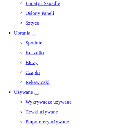
Łopaty i Szpadle
Osłony Paneli
Sztyce
Ubrania
Spodnie
Koszulki
Bluzy
Czapki
Rękawiczki
Używane
Wykrywacze używane
Cewki używane
Pinpointery używane