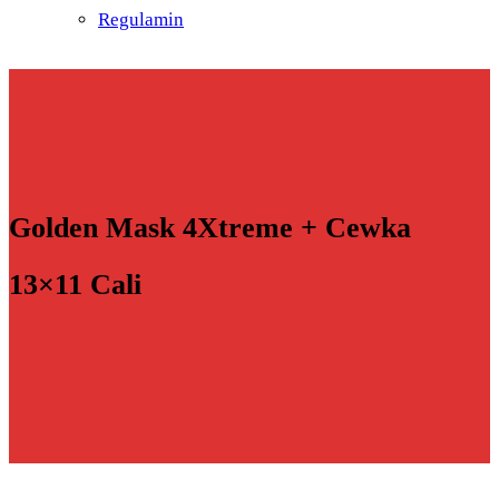
Regulamin
Golden Mask 4Xtreme + Cewka
13×11 Cali