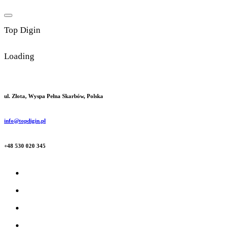
Skip
to
T
o
p
D
i
g
i
n
content
Loading
ul. Złota, Wyspa Pełna Skarbów, Polska
info@topdigin.pl
+48 530 020 345