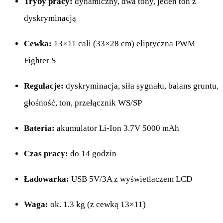
Tryby pracy:
dynamiczny, dwa tony, jeden ton z
dyskryminacją
Cewka:
13×11 cali (33×28 cm) eliptyczna PWM
Fighter S
Regulacje:
dyskryminacja, siła sygnału, balans gruntu,
głośność, ton, przełącznik WS/SP
Bateria:
akumulator Li-Ion 3.7V 5000 mAh
Czas pracy:
do 14 godzin
Ładowarka:
USB 5V/3A z wyświetlaczem LCD
Waga:
ok. 1.3 kg (z cewką 13×11)